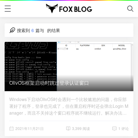
搜索到
6
篇与
的结果
OlivOS框架启动时跳过登录认证窗口
Windows下启动OlivOS时会遇到一个比较尴尬的问题，你应部
署好了程序，登录也完成了，但在重启程序时还会弹出Login M
anager，而且不关掉这个窗口程序就不继续运行。解决办法：
源码部署时，直接删除conf\basic.json中的第7行保存文件运行
即可，此时会跳过登录窗口直接运行。
2021年11月21日
3,399 阅读
1 评论