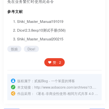
免在业务繁忙时使用此命令
参考文献
Shiki_Master_Manual191019
Dice!2.3.8exp10测试手册(556)
Shiki_Master_Manual200215
骰娘
Dice!
赞 · 2
版权属于：
贰狐Blog - 一个笨蛋的博客
本文链接：
http://www.aobacore.com/archives/13.html
（转
作品采用：
《
署名-非商业性使用-相同方式共享 4.0 国际 (CC BY-NC-SA 4.0)